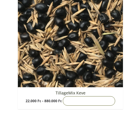
több
variáci
van.
A
változa
a
termék
választ
ki
TillageMix Keve
22.000
Ft
–
880.000
Ft
OPCIÓK VÁLASZTÁSA