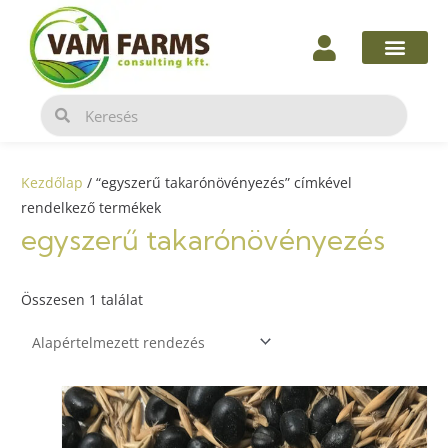
Skip
to
content
Keresés
Keresés
Kezdőlap
/ “egyszerű takarónövényezés” címkével
rendelkező termékek
egyszerű takarónövényezés
Összesen 1 találat
Ennek
a
termék