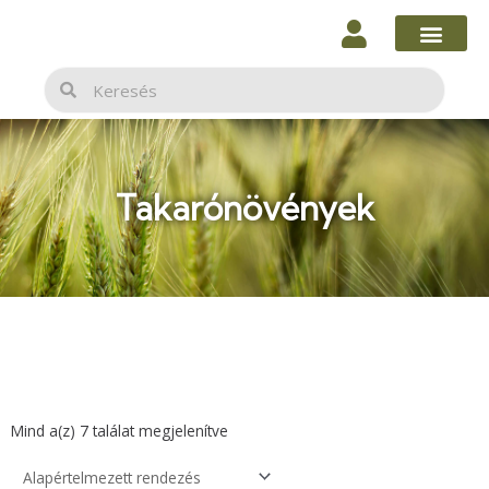
Skip
to
content
Keresés
Keresés
Takarónövények
Mind a(z) 7 találat megjelenítve