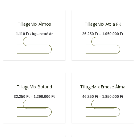
Ennek
Ennek
a
a
TillageMix Álmos
TillageMix Attila PK
terméknek
termékn
1.110
Ft
/ kg - nettó ár
26.250
Ft
–
1.050.000
Ft
több
több
OPCIÓK
OPCIÓK
variációja
variációj
VÁLASZTÁSA
VÁLASZTÁSA
van.
van.
A
A
változatok
változat
a
a
Ennek
Ennek
termékoldalon
terméko
a
a
TillageMix Botond
TillageMix Emese Álma
választhatók
választh
terméknek
termékn
32.250
Ft
–
1.290.000
Ft
46.250
Ft
–
1.850.000
Ft
ki
ki
több
több
OPCIÓK
OPCIÓK
variációja
variációj
VÁLASZTÁSA
VÁLASZTÁSA
van.
van.
A
A
változatok
változat