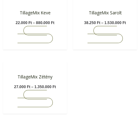
a
a
Ennek
Ennek
termékoldalon
terméko
a
a
TillageMix Keve
TillageMix Sarolt
választhatók
választh
terméknek
termékn
22.000
Ft
–
880.000
Ft
38.250
Ft
–
1.530.000
Ft
ki
ki
több
több
OPCIÓK
OPCIÓK
variációja
variációj
VÁLASZTÁSA
VÁLASZTÁSA
van.
van.
A
A
változatok
változat
a
a
Ennek
termékoldalon
terméko
a
TillageMix Zétény
választhatók
választh
terméknek
27.000
Ft
–
1.350.000
Ft
ki
ki
több
OPCIÓK
variációja
VÁLASZTÁSA
van.
A
változatok
a
termékoldalon