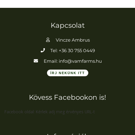
választhatók
ki
Kapcsolat
Vincze Ambrus
Tel: +36 30 755 0449
Email: info@vamfarms.hu
ÍRJ NEKÜNK ITT
Kövess Facebookon is!
Facebook oldal: Kérlek adj meg érvényes URL-t