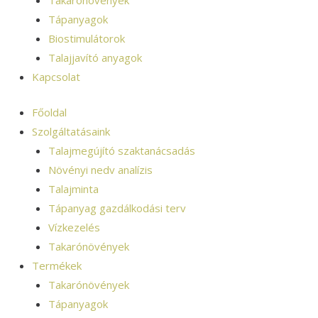
Takarónövények
Tápanyagok
Biostimulátorok
Talajjavító anyagok
Kapcsolat
Főoldal
Szolgáltatásaink
Talajmegújító szaktanácsadás
Növényi nedv analízis
Talajminta
Tápanyag gazdálkodási terv
Vízkezelés
Takarónövények
Termékek
Takarónövények
Tápanyagok