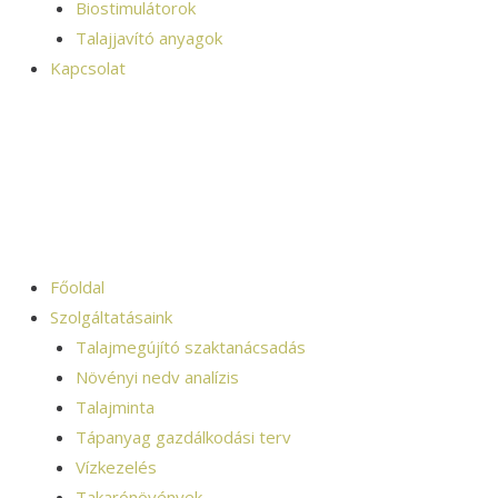
Biostimulátorok
Talajjavító anyagok
Kapcsolat
Főoldal
Szolgáltatásaink
Talajmegújító szaktanácsadás
Növényi nedv analízis
Talajminta
Tápanyag gazdálkodási terv
Vízkezelés
Takarónövények