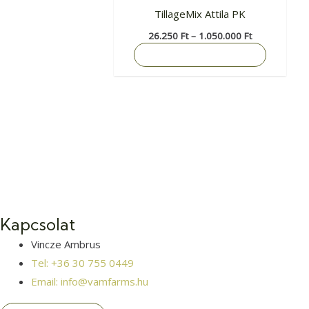
termékol
TillageMix Attila PK
választh
26.250
Ft
–
1.050.000
Ft
ki
OPCIÓK VÁLASZTÁSA
Kapcsolat
Vincze Ambrus
Tel: +36 30 755 0449
Email: info@vamfarms.hu