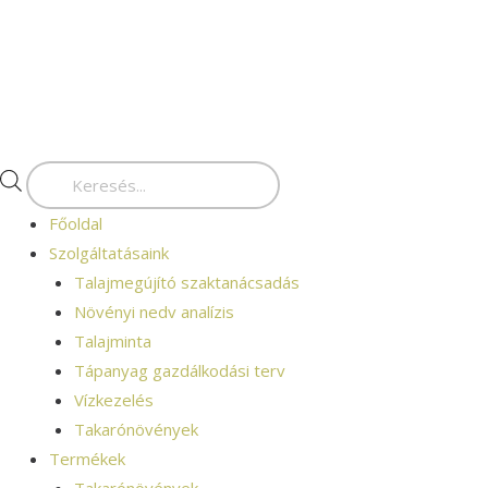
Skip
Products
to
search
content
Főoldal
Szolgáltatásaink
Talajmegújító szaktanácsadás
Növényi nedv analízis
Talajminta
Tápanyag gazdálkodási terv
Vízkezelés
Takarónövények
Termékek