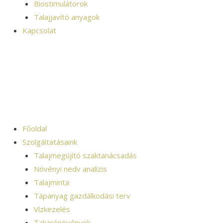
Biostimulátorok
Talajjavító anyagok
Kapcsolat
Főoldal
Szolgáltatásaink
Talajmegújító szaktanácsadás
Növényi nedv analízis
Talajminta
Tápanyag gazdálkodási terv
Vízkezelés
Takarónövények