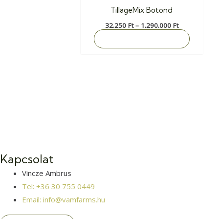
termékol
TillageMix Botond
választh
32.250
Ft
–
1.290.000
Ft
ki
OPCIÓK VÁLASZTÁSA
Kapcsolat
Vincze Ambrus
Tel: +36 30 755 0449
Email: info@vamfarms.hu