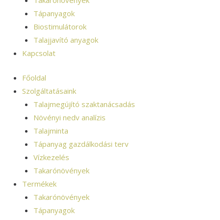
Takarónövények
Tápanyagok
Biostimulátorok
Talajjavító anyagok
Kapcsolat
Főoldal
Szolgáltatásaink
Talajmegújító szaktanácsadás
Növényi nedv analízis
Talajminta
Tápanyag gazdálkodási terv
Vízkezelés
Takarónövények
Termékek
Takarónövények
Tápanyagok