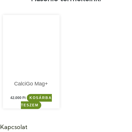
CalciGo Mag+
42.000
Ft
KOSÁRBA
TESZEM
Kapcsolat