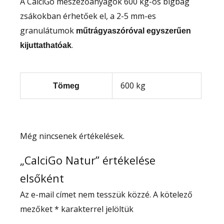
A CalciGo meszezőanyagok 600 kg-os bigbag
zsákokban érhetőek el, a 2-5 mm-es
granulátumok
műtrágyaszóróval egyszerűen
.
kijuttathatóak
600 kg
Tömeg
Még nincsenek értékelések.
„CalciGo Natur” értékelése
elsőként
Az e-mail címet nem tesszük közzé.
A kötelező
mezőket
*
karakterrel jelöltük