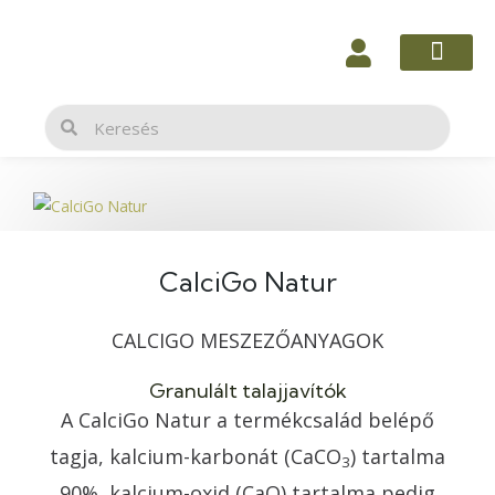
Skip
to
content
Keresés
Keresés
CalciGo Natur
CALCIGO MESZEZŐANYAGOK
Granulált talajjavítók
A CalciGo Natur a termékcsalád belépő
tagja, kalcium-karbonát (CaCO
) tartalma
3
90%, kalcium-oxid (CaO) tartalma pedig