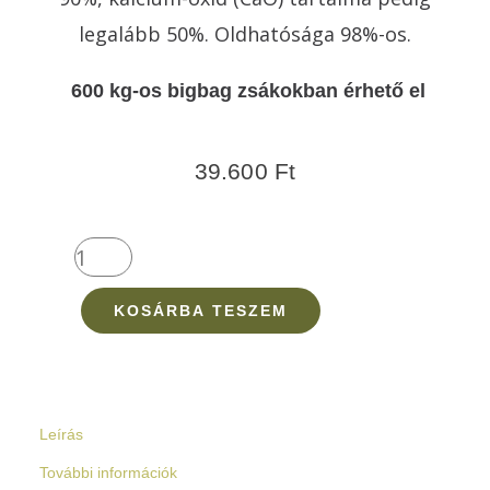
legalább 50%. Oldhatósága 98%-os.
600 kg-os bigbag zsákokban érhető el
39.600
Ft
CalciGo
Natur
mennyiség
KOSÁRBA TESZEM
Leírás
További információk