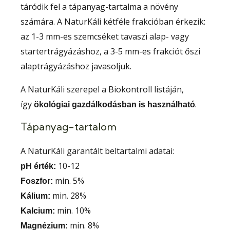
táródik fel a tápanyag-tartalma a növény
számára. A NaturKáli kétféle frakcióban érkezik:
az 1-3 mm-es szemcséket tavaszi alap- vagy
startertrágyázáshoz, a 3-5 mm-es frakciót őszi
alaptrágyázáshoz javasoljuk.
A NaturKáli szerepel a Biokontroll listáján,
így
.
ökológiai gazdálkodásban is használható
Tápanyag-tartalom
A NaturKáli garantált beltartalmi adatai:
10-12
pH érték:
min. 5%
Foszfor:
min. 28%
Kálium:
min. 10%
Kalcium:
min. 8%
Magnézium: