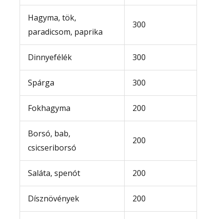
Hagyma, tök,
300
paradicsom, paprika
Dinnyefélék
300
Spárga
300
Fokhagyma
200
Borsó, bab,
200
csicseriborsó
Saláta, spenót
200
Dísznövények
200