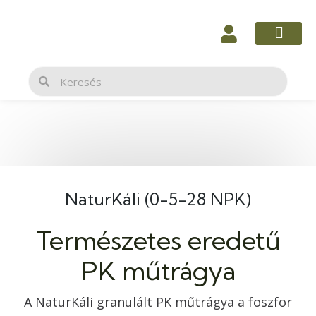
Skip
to
content
Keresés
Keresés
NaturKáli (0-5-28 NPK)
Természetes eredetű
PK műtrágya
A NaturKáli granulált PK műtrágya a foszfor