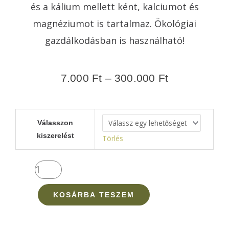
és a kálium mellett ként, kalciumot és
magnéziumot is tartalmaz. Ökológiai
gazdálkodásban is használható!
7.000
Ft
–
300.000
Ft
NaturKáli
Válasszon
(0-
kiszerelést
Törlés
5-
28
NPK)
mennyiség
KOSÁRBA TESZEM