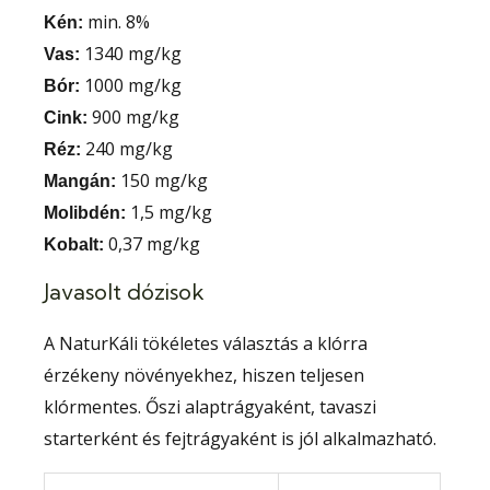
min. 8%
Kén:
1340 mg/kg
Vas:
1000 mg/kg
Bór:
900 mg/kg
Cink:
240 mg/kg
Réz:
150 mg/kg
Mangán:
1,5 mg/kg
Molibdén:
0,37 mg/kg
Kobalt:
Javasolt dózisok
A NaturKáli tökéletes választás a klórra
érzékeny növényekhez, hiszen teljesen
klórmentes. Őszi alaptrágyaként, tavaszi
starterként és fejtrágyaként is jól alkalmazható.