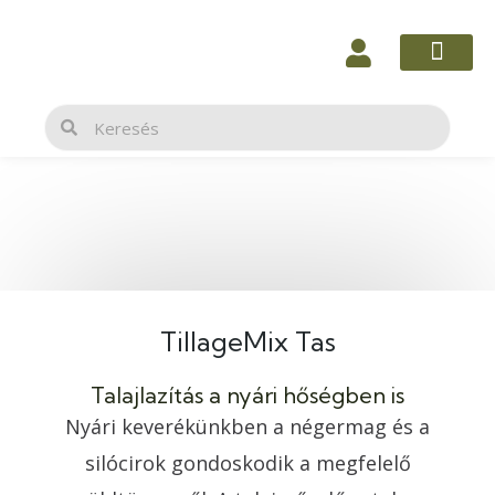
Skip
to
content
Keresés
Keresés
TillageMix Tas
Talajlazítás a nyári hőségben is
Nyári keverékünkben a négermag és a
silócirok gondoskodik a megfelelő