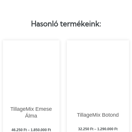
Hasonló termékeink:
Ennek
Ennek
a
a
terméknek
termékne
több
több
variációja
variációja
van.
van.
A
A
változatok
változato
a
a
TillageMix Emese
termékoldalon
termékol
TillageMix Botond
Álma
választhatók
választha
ki
ki
32.250
Ft
–
1.290.000
Ft
46.250
Ft
–
1.850.000
Ft