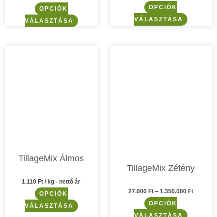
OPCIÓK
OPCIÓK
VÁLASZTÁSA
VÁLASZTÁSA
Ennek
Ennek
a
a
terméknek
termékne
több
több
variációja
variációja
van.
van.
A
A
változatok
változato
a
a
TillageMix Álmos
termékoldalon
termékol
TillageMix Zétény
választhatók
választha
1.110
Ft
/ kg - nettó ár
ki
ki
27.000
Ft
–
1.350.000
Ft
OPCIÓK
OPCIÓK
VÁLASZTÁSA
VÁLASZTÁSA