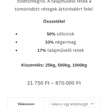
zöldtömegről. A talajművelő retek a
tömörödött rétegek áttöréséért felel.
Összetétel
silócirok
50%
négermag
33%
talajművelő retek
17%
Kiszerelés: 25kg, 500kg, 1000kg
21.750
Ft
–
870.000
Ft
TillageMix
Válasszon
Tas