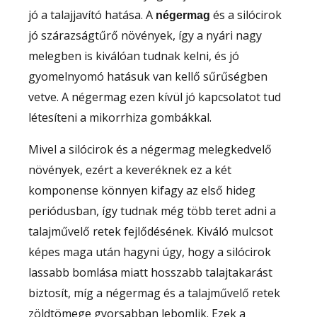
jó a talajjavító hatása. A
és a silócirok
négermag
jó szárazságtűrő növények, így a nyári nagy
melegben is kiválóan tudnak kelni, és jó
gyomelnyomó hatásuk van kellő sűrűségben
vetve. A négermag ezen kívül jó kapcsolatot tud
létesíteni a mikorrhiza gombákkal.
Mivel a silócirok és a négermag melegkedvelő
növények, ezért a keveréknek ez a két
komponense könnyen kifagy az első hideg
periódusban, így tudnak még több teret adni a
talajművelő retek fejlődésének. Kiváló mulcsot
képes maga után hagyni úgy, hogy a silócirok
lassabb bomlása miatt hosszabb talajtakarást
biztosít, míg a négermag és a talajművelő retek
zöldtömege gyorsabban lebomlik. Ezek a