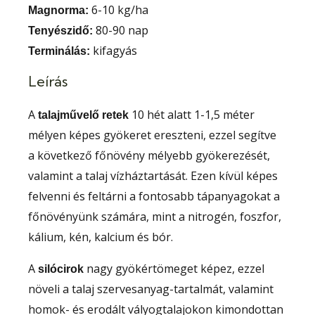
6-10 kg/ha
Magnorma:
80-90 nap
Tenyészidő:
kifagyás
Terminálás:
Leírás
A
10 hét alatt 1-1,5 méter
talajművelő retek
mélyen képes gyökeret ereszteni, ezzel segítve
a következő főnövény mélyebb gyökerezését,
valamint a talaj vízháztartását. Ezen kívül képes
felvenni és feltárni a fontosabb tápanyagokat a
főnövényünk számára, mint a nitrogén, foszfor,
kálium, kén, kalcium és bór.
A
nagy gyökértömeget képez, ezzel
silócirok
növeli a talaj szervesanyag-tartalmát, valamint
homok- és erodált vályogtalajokon kimondottan